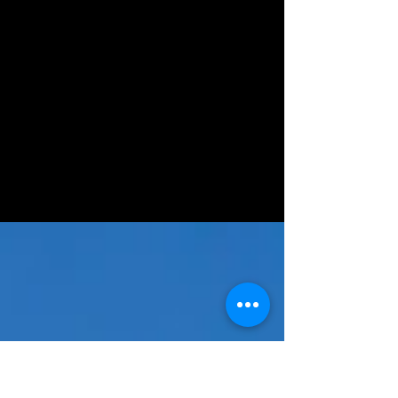
AVTE
1 sept. 2025
Quand le son rencontre
l’histoire : installation audio à
Saint-Denis (Foret)
Cette semaine, nous avons finalisé l’installation audio
dans l’église Saint-Denis, située à Bruxelles. Ce lieu
emblématique constitue le dernier vestige de l’ancienne
abbaye de Forest, dont l’histoire remonte à 1105.