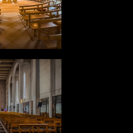
A.V.T.E.; AUDAC, AVE
AVTE
7 avr.
Les voix de Sai
Sonorisation de l'église Sainte
Bruxelles en Belgique