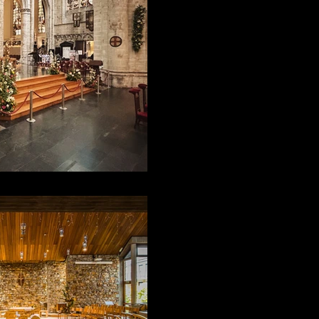
l'Empereur !
A.V.T.E. sonorise l'Ommegang 
AVTE
20 avr.
Notre-Dame Espé
installation audi
Sonorisation de l'église Notr