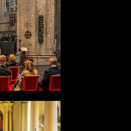
AVTE
13 janv.
La Cathédrale de
son double Jubil
Enregistrement et sonorisation 
chorales. Prise de son, mixage
AVTE
13 sept. 2025
Une fois n'est p