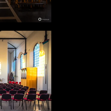
AVTE
1 mars
Le vent tourne 
Chaque bâtiment possède ses s
Certaines installations peuvent
aggraver.Si vous souhaitez opti
espace — église, salle commun
suis à votre disposition pour an
votre installation.