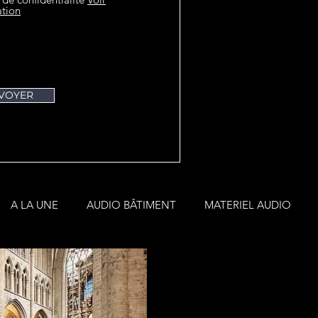
ation
VOYER
A LA UNE
AUDIO BÂTIMENT
MATERIEL AUDIO
AVTE
3 juil.
Une sonorisation