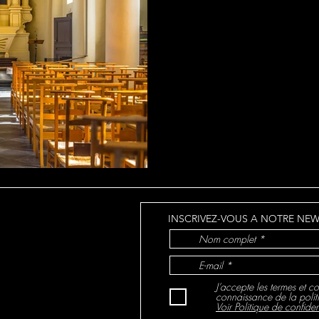
Située sur une charmante colli
l’église Saint-Germain domine 
Lasne. Ce bâtiment emblémati
aujourd’hui après avoir été p
incendie survenu en 2024, pr
éteinte.
INSCRIVEZ-VOUS A NOTRE NEW
J’accepte les termes et co
connaissance de la polit
Voir Politique de confident