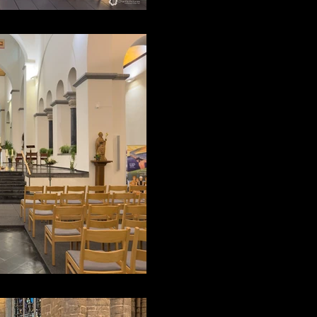
AVTE
2 févr.
La plus vieille é
!
Sonorisation de l'église de Lo
sonorisée par A.V.T.E. Charles PARMENT
églises.com, sonorisation-eglis
sonorisation-eglise.eu, sonoris
églises.eu, sonorisation-eglise