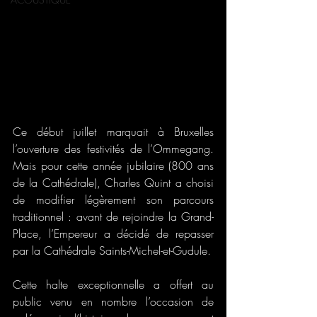
Ce début juillet marquait à Bruxelles 
l’ouverture des festivités de l’Ommegang. 
Mais pour cette année jubilaire (800 ans 
de la Cathédrale), Charles Quint a choisi 
de modifier légèrement son parcours 
traditionnel : avant de rejoindre la Grand-
Place, l’Empereur a décidé de repasser 
par la Cathédrale Saints-Michel-et-Gudule.
Cette halte exceptionnelle a offert au 
public venu en nombre l’occasion de 