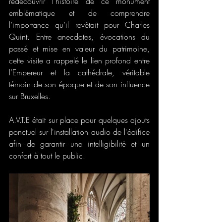
redécouvrir l’histoire de ce monument 
emblématique et de comprendre 
l’importance qu’il revêtait pour Charles 
Quint. Entre anecdotes, évocations du 
passé et mise en valeur du patrimoine, 
cette visite a rappelé le lien profond entre 
l’Empereur et la cathédrale, véritable 
témoin de son époque et de son influence 
sur Bruxelles.
A.V.T.E était sur place pour quelques ajouts 
ponctuel sur l'installation audio de l'édifice 
afin de garantir une intelligibilité et un 
confort à tout le public.