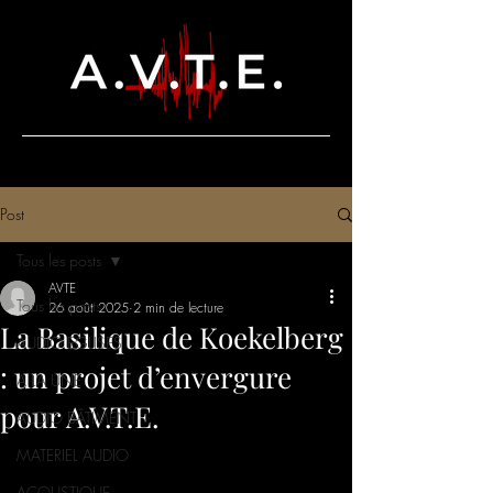
Post
Tous les posts
AVTE
Tous les posts
26 août 2025
2 min de lecture
La Basilique de Koekelberg
AUDIO EGLISES
: un projet d’envergure
A LA UNE
pour A.V.T.E.
AUDIO BÂTIMENT
MATERIEL AUDIO
ACOUSTIQUE