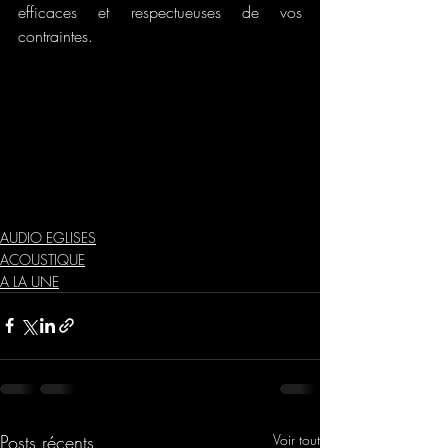
efficaces et respectueuses de vos 
contraintes.
acoustique
sonorisation églises
audac
sonorisation bâtiments
camera
sonorisation tertiaire
sonorisation industrielle
sonorisation-eglise.eu
sonorisation-eglise.com
sonorisation-eglises.eu
sonorisation-eglise.be
sonorisation-églises.eu
sonorisation-églises.com
table mixage
sonorisationseglise.com
AUDIO EGLISES
ACOUSTIQUE
A LA UNE
Posts récents
Voir tout