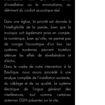
d’installation ou le minimalisme, au 
détriment du confort acoustique réel.
Dans une église, la priorité est donnée à 
l’intelligibilité de la parole, bien que la 
musique soit également prise en compte. 
Le numérique, bien qu’utile, ne permet pas 
de corriger l’acoustique d’un lieu. Les 
systèmes modernes peuvent toutefois 
atténuer les effets de réverbération et 
d’écho.
Dans le cadre de notre intervention à la 
Basilique, nous avons procédé à une 
analyse complète de l’installation existante, 
du câblage et de sa qualité. Le système 
électrique de l’orgue générait des 
interférences, tout comme certaines 
antennes GSM présentes sur le site. 