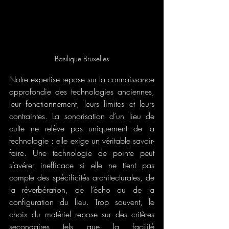
Basilique Bruxelles
Notre expertise repose sur la connaissance 
approfondie des technologies anciennes, 
leur fonctionnement, leurs limites et leurs 
contraintes. La sonorisation d’un lieu de 
culte ne relève pas uniquement de la 
technologie : elle exige un véritable savoir-
faire. Une technologie de pointe peut 
s’avérer inefficace si elle ne tient pas 
compte des spécificités architecturales, de 
la réverbération, de l’écho ou de la 
configuration du lieu. Trop souvent, le 
choix du matériel repose sur des critères 
secondaires tels que la facilité 