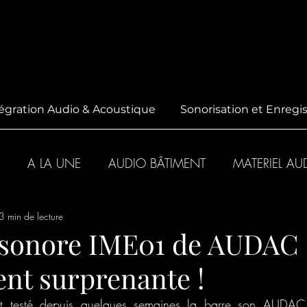
égration Audio & Acoustique
Sonorisation et Enreg
A LA UNE
AUDIO BÂTIMENT
MATERIEL AU
3 min de lecture
 sonore IME01 de AUDAC 
nt surprenante !
t testé depuis quelques semaines la barre son AUDAC