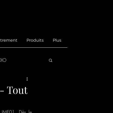
istrement
Produits
Plus
DIO
- Tout
 IME01. Dès le 