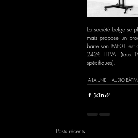
La société belge se 
mais propose un produ
barre son IME01 est d’
242€ HTVA. (taux TVA
spécifiques).
A LA UNE
AUDIO BÂTI
Posts récents