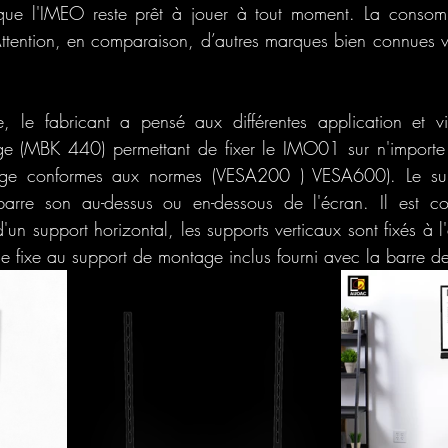
 que l'IMEO reste prêt à jouer à tout moment. La conso
ttention, en comparaison, d’autres marques bien connues 
, le fabricant a pensé aux différentes application et vie
e (MBK 440) permettant de fixer le IMO01 sur n'importe
ge conformes aux normes (VESA200 ) VESA600). Le sup
barre son au-dessus ou en-dessous de l'écran. Il est c
d'un support horizontal, les supports verticaux sont fixés à l
 se fixe au support de montage inclus fourni avec la barre 