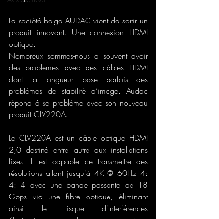
La société belge AUDAC vient de sortir un 
produit innovant. Une connexion HDMI 
optique.
Nombreux sommes-nous a souvent avoir 
des problèmes avec des câbles HDMI 
dont la longueur pose parfois des 
problèmes de stabilité d’image. Audac 
répond à se problème avec son nouveau 
produit CLV220A.
Le CLV220A est un câble optique HDMI 
2,0 destiné entre autre aux installations 
fixes. Il est capable de transmettre des 
résolutions allant jusqu'à 4K @ 60Hz 4: 
4: 4 avec une bande passante de 18 
Gbps via une fibre optique, éliminant 
ainsi le risque d'interférences 