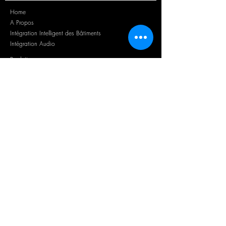
Home
A Propos
Intégration Intelligent des Bâtiments
Intégration Audio
Produits
Contact
INSCRIVEZ-VOUS A NOTRE NEWSLETTER:
>
J’accepte les termes et conditions
et confirme avoir pris
connaissance de la politique de