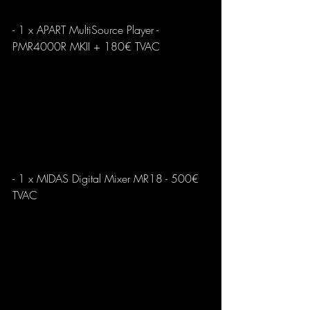
- 1 x APART MultiSource Player - 
PMR4000R MKII + 180€ TVAC
- 1 x MIDAS Digital Mixer MR18 - 500€ 
TVAC