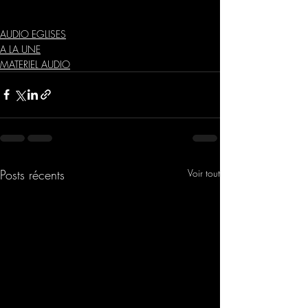
audio
materiel audio
table mixage
moniteur
AUDIO EGLISES
A LA UNE
MATERIEL AUDIO
Posts récents
Voir tout