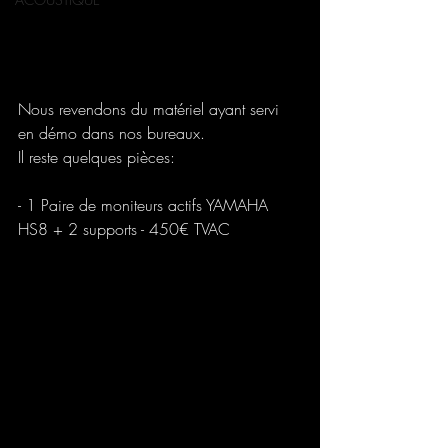
Nous revendons du matériel ayant servi 
en démo dans nos bureaux.
Il reste quelques pièces:
- 1 Paire de moniteurs actifs YAMAHA 
HS8 + 2 supports - 450€ TVAC