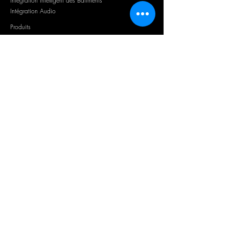
Intégration Intelligent des Bâtiments
Intégration Audio
Produits
Contact
INSCRIVEZ-VOUS A NOTRE NEWSLETTER:
>
J’accepte les termes et conditions
et confirme avoir pris
connaissance de la politique de
confidentialité des données.
Voir
Politique de confidentialité