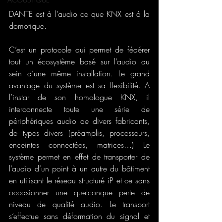
DANTE est à l’audio ce que KNX est à la 
domotique. 
C’est un protocole qui permet de fédérer 
tout un écosystème basé sur l’audio au 
sein d’une même installation. Le grand 
avantage du système est sa flexibilité. A 
l’instar de son homologue KNX, il 
interconnecte toute une série de 
périphériques audio de divers fabricants, 
de types divers (préamplis, processeurs, 
enceintes connectées, matrices…) Le 
système permet en effet de transporter de 
l’audio d’un point à un autre du bâtiment 
en utilisant le réseau structuré iP et ce sans 
occasionner une quelconque perte de 
niveau de qualité audio. Le transport 
s’effectue sans déformation du signal et 