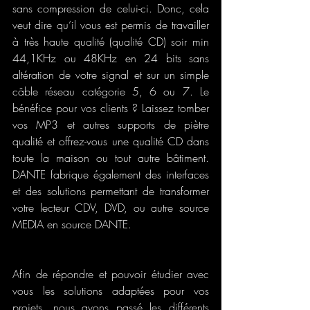
sans compression de celui-ci. Donc, cela 
veut dire qu’il vous est permis de travailler 
à très haute qualité (qualité CD) soir min 
44,1KHz ou 48KHz en 24 bits sans 
altération de votre signal et sur un simple 
câble réseau catégorie 5, 6 ou 7. Le 
bénéfice pour vos clients ? Laissez tomber 
vos MP3 et autres supports de piètre 
qualité et offrez-vous une qualité CD dans 
toute la maison ou tout autre bâtiment. 
DANTE fabrique également des interfaces 
et des solutions permettant de transformer 
votre lecteur CDV, DVD, ou autre source 
MEDIA en source DANTE.
Afin de répondre et pouvoir étudier avec 
vous les solutions adaptées pour vos 
projets, nous avons passé les différents 