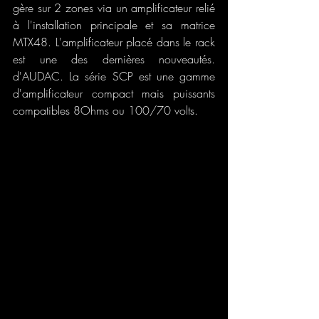
gère sur 2 zones via un amplificateur relié 
à l'installation principale et sa matrice 
MTX48. L'amplificateur placé dans le rack 
est une des dernières nouveautés. 
d'AUDAC. La série SCP est une gamme 
d'amplificateur compact mais puissants 
compatibles 8Ohms ou 100/70 volts.