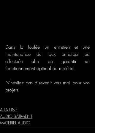
Dans la foulée un entretien et une 
maintenance du rack principal est 
effectuée afin de garantir un 
fonctionnement optimal du matériel.
N'hésitez pas à revenir vers moi pour vos 
projets.
audio sonorisation
acoustique
audac
mesures acoustiques
sonorisation tertiaire
A LA UNE
AUDIO BÂTIMENT
MATERIEL AUDIO