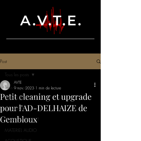
Post
Tous les posts
AVTE
Tous les posts
9 nov. 2023
1 min de lecture
Petit cleaning et upgrade
AUDIO EGLISES
pour l'AD-DELHAIZE de
A LA UNE
Gembloux
AUDIO BÂTIMENT
MATERIEL AUDIO
ACOUSTIQUE