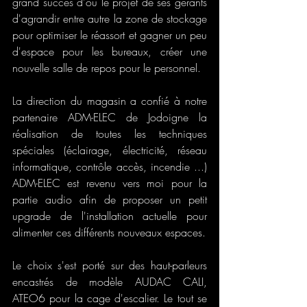
grand succès d'où le projet de ses gérants 
d'agrandir entre autre la zone de stockage 
pour optimiser le réassort et gagner un peu 
d'espace pour les bureaux, créer une 
nouvelle salle de repos pour le personnel.
La direction du magasin a confié à notre 
partenaire ADM-ELEC de Jodoigne la 
réalisation de toutes les techniques 
spéciales (éclairage, électricité, réseau 
informatique, contrôle accès, incendie ...) 
ADM-ELEC est revenu vers moi pour la 
partie audio afin de proposer un petit 
upgrade de l'installation actuelle pour 
alimenter ces différents nouveaux espaces.
Le choix s'est porté sur des haut-parleurs 
encastrés de modèle AUDAC CALI, 
ATEO6 pour la cage d'escalier. Le tout se 