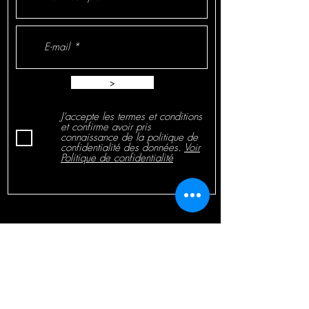
>
J’accepte les termes et conditions
et confirme avoir pris
connaissance de la politique de
confidentialité des données.
Voir
Politique de confidentialité
sonorisation-eglise.besonorisation-
eglises.eusonorisation-
eglise.eusonorisationseglise.comsonorisatio
n-églises.eusonorisation-eglise.com
Politique de Confidentialité
Chaussée de Bruxelles 31 - 1300 WAVRE -
Tél: