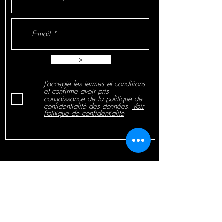
>
J’accepte les termes et conditions
et confirme avoir pris
connaissance de la politique de
confidentialité des données.
Voir
Politique de confidentialité
sonorisation-eglise.besonorisation-
eglises.eusonorisation-
eglise.eusonorisationseglise.comsonorisatio
n-églises.eusonorisation-eglise.com
Politique de Confidentialité
Chaussée de Bruxelles 31 - 1300 WAVRE -
Tél: