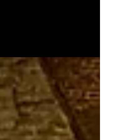
AVTE
1 sep 2025
De Basiliek van Koekelberg: een
grootschalig project voor
A.V.T.E.
De Basiliek van Koekelberg: een groot project voor
A.V.T.E.. De geluidsinstallatie van de kerk.