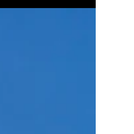
Uniek Grace, gratie en
betrokkenheid!
Tijdens mijn werk als geluidsversterker in kerken en op
plekken waar veel galm is, krijg ik regelmatig
verzoeken voor eenmalige geluidsversterking voor een
evenement, een conferentie, een concert, enzovoort.
Deze week kreeg ik de gelegenheid om het geluid te
verzorgen voor het gospelconcert georganiseerd door
de Franstalige Katholieke Charismatische Vernieuwing.
Tijdens dit evenement heb ik vele muzikanten en
artiesten ontmoet, zoals het koor Kristu Bolingo en de
Antwerpse z