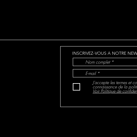
Les 
Notre-Dame Espérait une
autre installation audio !
INSCRIVEZ-VOUS A NOTRE NEW
J’accepte les termes et co
connaissance de la polit
Voir Politique de confident
-
sonorisat
.com