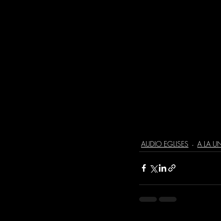
audio
audac
camera
ation l
AUDIO EGLISES
A LA U