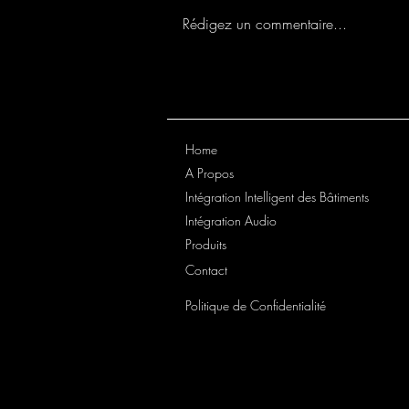
Rédigez un commentaire...
Une sonorisation A.V.T.E pour
l'Empereur !
Home
A Propos
Intégration Intelligent des Bâtiments
Intégration Audio
Produits
Contact
Politique de Confidentialité
sonorisation-eglise.besonorisation
eglises.eusonorisation-
eglise.eusonorisationseglise.com
ion-églises.eusonorisation-eglise