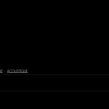
ive
concert
sonorisation concert
risation conference
NE
ACOUSTIQUE