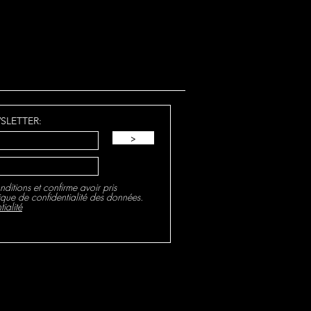
voix de Sainte-Alène
SLETTER:
>
nditions et confirme avoir pris
ique de confidentialité des données.
ialité