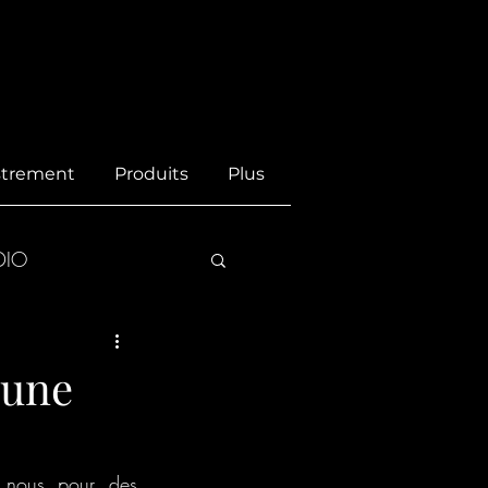
istrement
Produits
Plus
DIO
 une
 nous pour des 